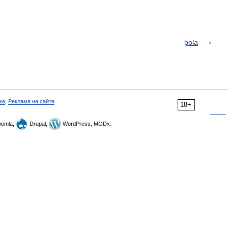
þola
ка
,
Реклама на сайте
18+
omla,
Drupal,
WordPress, MODx.