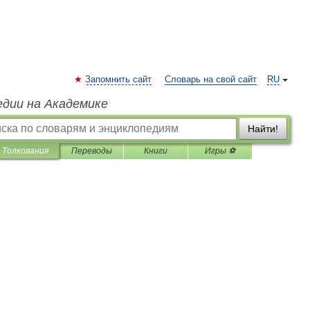
Запомнить сайт
Словарь на свой сайт
RU
едии на Академике
Найти!
Толкования
Переводы
Книги
Игры ⚽