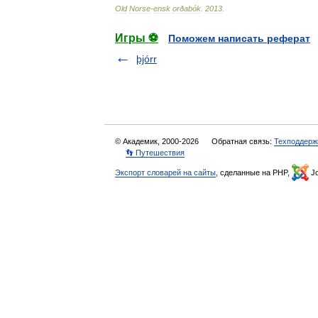
Old
Norse
-
ensk
orðabók
.
2013
.
Игры ⚽
Поможем написать реферат
þjórr
© Академик, 2000-2026
Обратная связь:
Техподдерж
👣 Путешествия
Экспорт словарей на сайты
, сделанные на PHP,
Jo