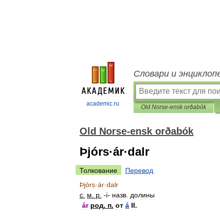
Словари и энциклоп
academic.ru
Old Norse-ensk orðabók
Old Norse-ensk orðabók
Þjórs·ár·dalr
Толкование
Перевод
Þjórs
·
ár
·
dalr
с
.
м
.
р
.
-
i
-
назв
.
долины
ár
род
.
п
.
от
á
II
.